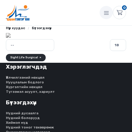
0
Нүүр хуудас
Бүтээгдэхүүн
Sight Life Surgical
×
Хэрэглэгчдэд
Үйлчилгээний нөхцөл
Нууцлалын бодлого
Хүргэлтийн нөхцөл
Түгээмэл асуулт, хариулт
Бүтээгдэхүүн
Нүдний дусаалга
Нүдний болорууд
Хиймэл нүд
Нүдний тоног төхөөрөмж
Оношилгооны хэрэгсэл