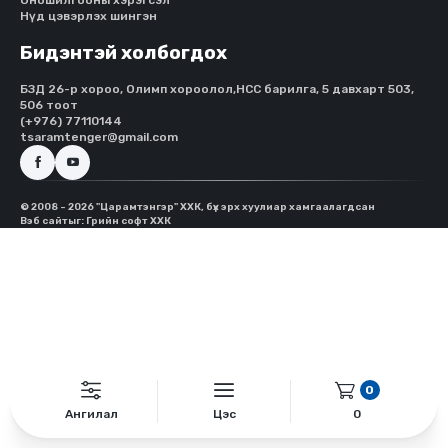
Нүд цэвэрлэх шингэн
Бидэнтэй холбогдох
БЗД 26-р хороо, Олимп хороолол,HCC барилга, 5 давхарт 503,
506 тоот
(+976) 77110144
tsaramtenger@gmail.com
© 2008 - 2026 "Царамтэнгэр" ХХК, бүх эрх хуулиар хамгаалагдсан
Вэб сайт
ыг:
Грийн софт ХХК
0
Ангилал
Цэс
0