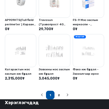
AP901HTS(Full field
Travosun
FS-9 Мэс заслын
perimeter ) Харааны
(Травопрост 40
миркоспи -
талбайн периметр
0
₮
mcg -3мл)
29,700
₮
Захиалгаар ирнэ
0
₮
- Захиалгаар ирнэ
Жортой
Катарактын мэс
Зовхины мэс заслын
Фако иж бүрдэл -
заслын иж бүрдэл
иж бүрдэл
Захиалгаар ирнэ
2,315,000
₮
3,045,000
₮
0
₮
1
2
(current)
Хэрэглэгчдэд