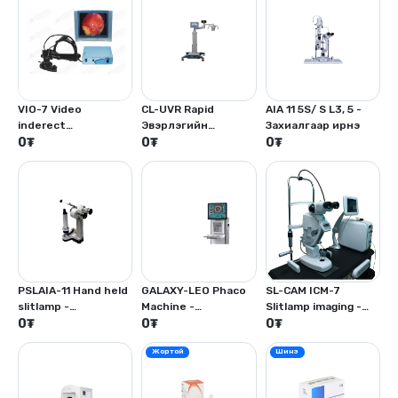
VIO-7 Video
CL-UVR Rapid
AIA 11 5S/ S L3, 5 -
inderect
Эвэрлэгийн
Захиалгаар ирнэ
ophthalmoscope -
0
₮
кросслинкинг -
0
₮
0
₮
Захиалгаар ирнэ
Захиалгаар ирнэ
PSLAIA-11 Hand held
GALAXY-LEO Phaco
SL-CAM ICM-7
slitlamp -
Machine -
Slitlamp imaging -
Захиалгаар ирнэ
0
₮
Захиалгаар ирнэ
0
₮
Захиалгаар ирнэ
0
₮
Жортой
Шинэ