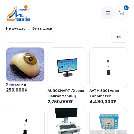
0
Нүүр хуудас
Бүтээгдэхүүн
Хиймэл нүд
250,000
₮
AUROCHART /Хараа
AATM 5001 Appa
шалгах таблиц
Tonometer
дэлгэцтэй/
2,750,000
₮
4,480,000
₮