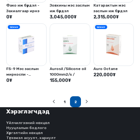
Фако иж бүрдэл -
Зовхины мэс заслын
Катарактын мэс
Захиалгаар ирнэ
иж бүрдэл
заслын иж бүрдэл
0
₮
3,045,000
₮
2,315,000
₮
Шинэ
Шинэ
FS-9 Мэс заслын
Aurosil /Silicone oil
Auro Octane
миркоспи -
1000mm2/s /
220,000
₮
Захиалгаар ирнэ
0
₮
155,000
₮
1
2
(current)
Хэрэглэгчдэд
Үйлчилгээний нөхцөл
Нууцлалын бодлого
Хүргэлтийн нөхцөл
Түгээмэл асуулт, хариулт