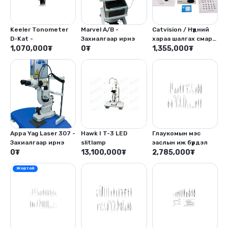
Keeler Tonometer
Marvel A/B -
Catvision / Нүдний
D-Kat -
Захиалгаар ирнэ
хараа шалгах смарт
1,070,000
₮
0
₮
таблиц/
1,355,000
₮
Appa Yag Laser 307 -
Hawk I T-3 LED
Глаукомын мэс
Захиалгаар ирнэ
slitlamp
заслын иж бүрдэл
0
₮
13,100,000
₮
2,785,000
₮
Жортой