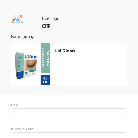
Нийт дүн
0₮
Бүтээгдэхүүн
Lid Clean
Нэр
И-Мэйл хаяг