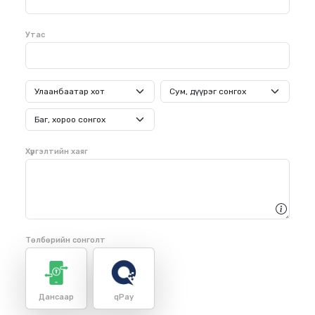
Утас
Хүргэлтийн хаяг
Төлбөрийн сонголт
Дансаар
qPay