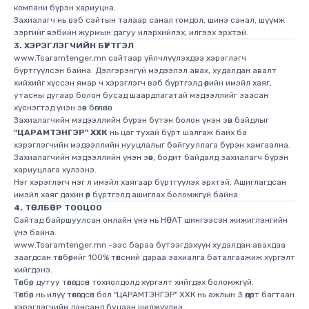
компани бүрэн хариуцна.
Захиалагч нь вэб сайтын талаар санал гомдол, шинэ санал, шүүмж
зэргийг вэбийн журмын дагуу илэрхийлэх, илгээх эрхтэй.
3. ХЭРЭГЛЭГЧИЙН БҮРТГЭЛ
www.Tsaramtenger.mn сайтаар үйлчлүүлэхдээ хэрэглэгч
бүртгүүлсэн байна. Дэлгэрэнгүй мэдээлэл авах, худалдан авалт
хийхийг хүссэн ямар ч хэрэглэгч вэб бүртгэлд өөрийн имэйл хаяг,
утасны дугаар болон бусад шаардлагатай мэдээллийг заасан
хүснэгтэд үнэн зөв бөглөнө.
Захиалагчийн мэдээллийн бүрэн бүтэн болон үнэн зөв байдлыг
"ЦАРАМТЭНГЭР" ХХК
нь цаг тухай бүрт шалгаж байх ба
хэрэглэгчийн мэдээллийн нууцлалыг байгууллага бүрэн хамгаална.
Захиалагчийн мэдээллийн үнэн зөв, бодит байдалд захиалагч бүрэн
хариуцлага хүлээнэ.
Нэг хэрэглэгч нэг л имэйл хаягаар бүртгүүлэх эрхтэй. Ашиглагдсан
имэйл хаяг дахин өөр бүртгэлд ашиглах боломжгүй байна.
4. ТӨЛБӨР ТООЦОО
Сайтад байршуулсан онлайн үнэ нь НӨАТ шингээсэн жижиглэнгийн
үнэ байна.
www.Tsaramtenger.mn -ээс бараа бүтээгдэхүүн худалдан авахдаа
заагдсан төлбөрийг 100% төлсний дараа захиалга баталгаажиж хүргэлт
хийгдэнэ.
Төлбөр дутуу төлөгдсөн тохиолдолд хүргэлт хийгдэх боломжгүй.
Төлбөр нь илүү төлөгдсөн бол "ЦАРАМТЭНГЭР" ХХК нь ажлын 3 өдөрт багтаан
хэрэглэгчийн дансанд буцаан шилжүүлнэ.