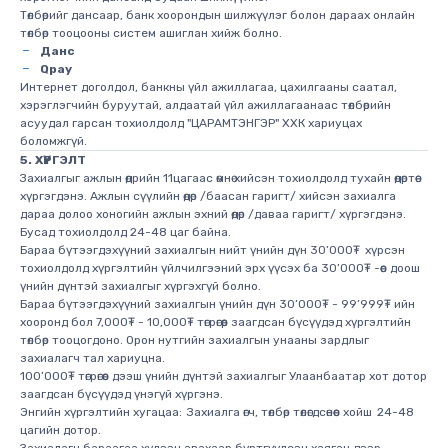
Төлбөрийг дансаар, банк хоорондын шилжүүлэг болон дараах онлайн
төлбөр тооцооны систем ашиглан хийж болно.
Данс
Qpay
Интернет доголдол, банкны үйл ажиллагаа, цахилгааны саатал,
хэрэглэгчийн буруутай, алдаатай үйл ажиллагаанаас төлбөрийн
асуудал гарсан тохиолдолд "ЦАРАМТЭНГЭР" ХХК хариуцах
боломжгүй.
5. ХҮРГЭЛТ
Захиалгыг ажлын өдрийн 11цагаас өмнө хийсэн тохиолдолд тухайн өдөртөө
хүргэгдэнэ. Ажлын сүүлийн өдөр /баасан гаригт/ хийсэн захиалга
дараа долоо хоногийн ажлын эхний өдөр /даваа гаригт/ хүргэгдэнэ.
Бусад тохиолдолд 24-48 цаг байна.
Бараа бүтээгдэхүүний захиалгын нийт үнийн дүн 30’000₮ хүрсэн
тохиолдолд хүргэлтийн үйлчилгээний эрх үүсэх ба 30’000₮ -өөс доош
үнийн дүнтэй захиалгыг хүргэхгүй болно.
Бараа бүтээгдэхүүний захиалгын үнийн дүн 30’000₮ - 99’999₮ ийн
хооронд бол 7,000₮ - 10,000₮ төгрөгөөр заагдсан бүсүүдэд хүргэлтийн
төлбөр тооцогдоно. Орон нутгийн захиалгын унааны зардлыг
захиалагч тал хариуцна.
100’000₮ төгрөгөөс‌ ‌дээш‌ ‌үнийн‌ ‌дүнтэй захиалгыг Улаанбаатар хот дотор
заагдсан бүсүүдэд үнэгүй хүргэнэ.
Энгийн хүргэлтийн хугацаа: Захиалга өгч, төлбөр төлөгдсөнөөс хойш 24-48
цагийн дотор.
Захиалагч бараагаа хүлээн авахаар бүртгүүлсэн хаяган дээр