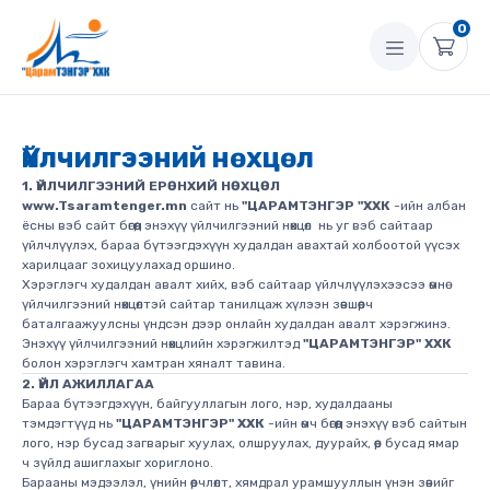
0
Үйлчилгээний нөхцөл
1. ҮЙЛЧИЛГЭЭНИЙ ЕРӨНХИЙ НӨХЦӨЛ
www.Tsaramtenger.mn
сайт нь
"ЦАРАМТЭНГЭР "ХХК
-ийн албан
ёсны вэб сайт бөгөөд энэхүү үйлчилгээний нөхцөл нь уг вэб сайтаар
үйлчлүүлэх, бараа бүтээгдэхүүн худалдан авахтай холбоотой үүсэх
харилцааг зохицуулахад оршино.
Хэрэглэгч худалдан авалт хийх, вэб сайтаар үйлчлүүлэхээсээ өмнө
үйлчилгээний нөхцөлтэй сайтар танилцаж хүлээн зөвшөөрч
баталгаажуулсны үндсэн дээр онлайн худалдан авалт хэрэгжинэ.
Э​нэхүү үйлчилгээний нөх​цлийн хэрэгжилтэд
"ЦАРАМТЭНГЭР" ХХК
болон хэрэглэгч хамтран хяналт тавина.
2. ҮЙЛ АЖИЛЛАГАА
Бараа бүтээгдэхүүн, байгууллагын лого, нэр, худалдааны
тэмдэгтүүд нь
"ЦАРАМТЭНГЭР" ХХК
-ийн өмч бөгөөд энэхүү вэб сайтын
лого, нэр бусад загварыг хуулах, олшруулах, дуурайх, өөр бусад ямар
ч зүйлд ашиглахыг хориглоно.
Барааны мэдээлэл, үнийн өөрчлөлт, хямдрал урамшууллын үнэн зөвийг