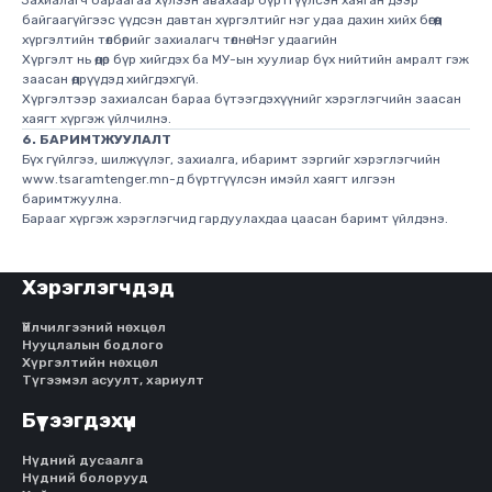
байгаагүйгээс үүдсэн давтан хүргэлтийг нэг удаа дахин хийх бөгөөд
хүргэлтийн төлбөрийг захиалагч төлнө. Нэг удаагийн
Хүргэлт нь өдөр бүр хийгдэх ба МУ-ын хуулиар бүх нийтийн амралт гэж
заасан өдрүүдэд хийгдэхгүй.
Хүргэлтээр захиалсан бараа бүтээгдэхүүнийг хэрэглэгчийн заасан
хаягт хүргэж үйлчилнэ.
6. БАРИМТЖУУЛАЛТ
Бүх гүйлгээ, шилжүүлэг, захиалга, ибаримт зэргийг хэрэглэгчийн
www.tsaramtenger.mn-д бүртгүүлсэн имэйл хаягт илгээн
баримтжуулна.
Барааг хүргэж хэрэглэгчид гардуулахдаа цаасан баримт үйлдэнэ.
Хэрэглэгчдэд
Үйлчилгээний нөхцөл
Нууцлалын бодлого
Хүргэлтийн нөхцөл
Түгээмэл асуулт, хариулт
Бүтээгдэхүүн
Нүдний дусаалга
Нүдний болорууд