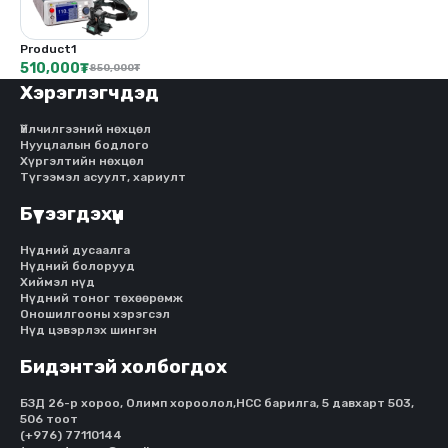
Product1
510,000
₮
850,000
₮
Хэрэглэгчдэд
Үйлчилгээний нөхцөл
Нууцлалын бодлого
Хүргэлтийн нөхцөл
Түгээмэл асуулт, хариулт
Бүтээгдэхүүн
Нүдний дусаалга
Нүдний болорууд
Хиймэл нүд
Нүдний тоног төхөөрөмж
Оношилгооны хэрэгсэл
Нүд цэвэрлэх шингэн
Бидэнтэй холбогдох
БЗД 26-р хороо, Олимп хороолол,HCC барилга, 5 давхарт 503,
506 тоот
(+976) 77110144