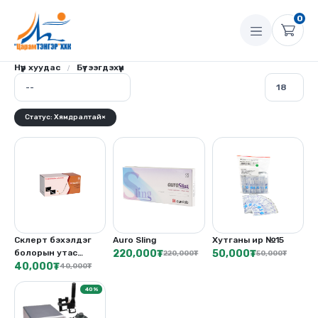
0
Нүүр хуудас
Бүтээгдэхүүн
Статус: Хямдралтай
×
Склерт бэхэлдэг
Auro Sling
Хутганы ир №15
болорын утас
220,000
₮
50,000
₮
220,000
₮
50,000
₮
(Polypropylene)
40,000
₮
40,000
₮
40%