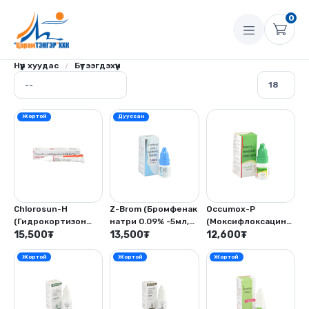
0
Нүүр хуудас
Бүтээгдэхүүн
Жортой
Дууссан
Chlorosun-H
Z-Brom (Бромфенак
Occumox-P
(Гидрокортизон
натри 0.09% -5мл,
(Моксифлоксацин
ацетат - 5мг,
15,500
₮
Бензалкониум
13,500
₮
гидрохлорид -
12,600
₮
Хлорамфеникол
хлорид -0.02%)
0.5%,
Жортой
Жортой
Жортой
10мг 5гр)
Преднизолоны
ацетат 1.0% -5мл)