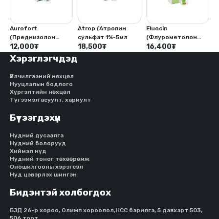
Aurofort
Atrop (Атропин
Fluocin
(Преднизолон
сульфат 1%-5мл
(Флурометолон
ацетат 1%-5мл)
12,000
₮
18,500
₮
0.1%-5мл)
16,400
₮
Хэрэглэгчдэд
Үйлчилгээний нөхцөл
Нууцлалын бодлого
Хүргэлтийн нөхцөл
Түгээмэл асуулт, хариулт
Бүтээгдэхүүн
Нүдний дусаалга
Нүдний болорууд
Хиймэл нүд
Нүдний тоног төхөөрөмж
Оношилгооны хэрэгсэл
Нүд цэвэрлэх шингэн
Бидэнтэй холбогдох
БЗД 26-р хороо, Олимп хороолол,HCC барилга, 5 давхарт 503,
506 тоот