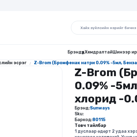
Брэндүүд
Хямдралтай
Шинээр ир
слийн эсрэг
Z-Brom (Бромфенак натри 0.09% -5мл, Бенза
Z-Brom (Б
0.09% -5м
хлорид -0.
Брэнд:
Sunways
Sku:
Баркод:
80115
Товч тайлбар
1 дуслаар өдөрт 2 удаа хэр