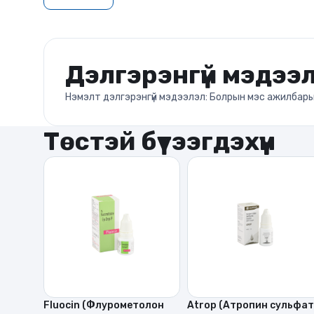
Дэлгэрэнгүй мэдээ
Нэмэлт дэлгэрэнгүй мэдээлэл: Болрын мэс ажилбарын
Төстэй бүтээгдэхүүн
Fluocin (Флурометолон
Atrop (Атропин сульфат