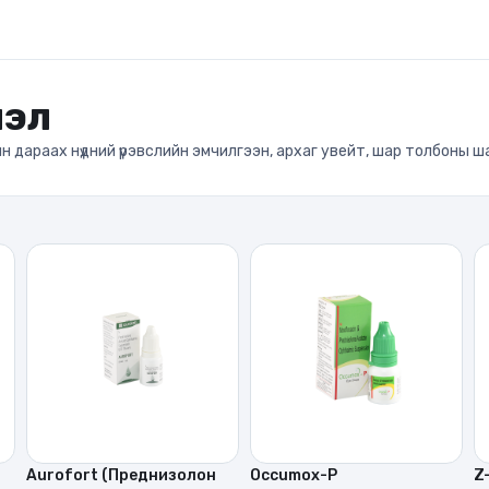
лэл
 дараах нүдний үрэвслийн эмчилгээн, архаг увейт, шар толбоны ш
Aurofort (Преднизолон
Occumox-P
Z