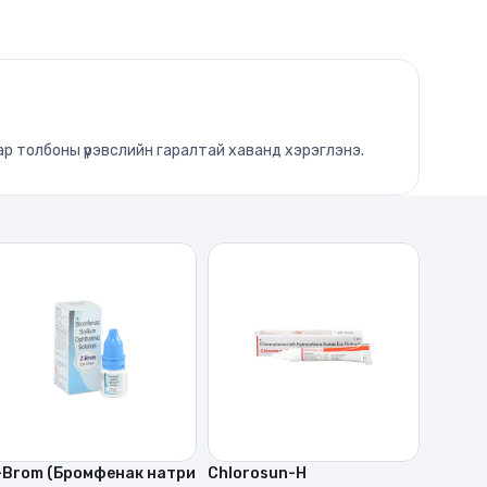
ар толбоны үрэвслийн гаралтай хаванд хэрэглэнэ.
-Brom (Бромфенак натри
Chlorosun-H