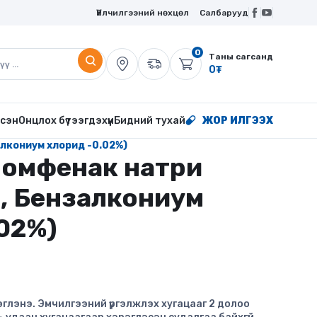
Үйлчилгээний нөхцөл
Салбарууд
0
Таны сагсанд
0
₮
сэн
Онцлох бүтээгдэхүүн
Бидний тухай
ЖОР ИЛГЭЭХ
лкониум хлорид -0.02%)
ромфенак натри
л, Бензалкониум
02%)
эглэнэ. Эмчилгээний үргэлжлэх хугацааг 2 долоо