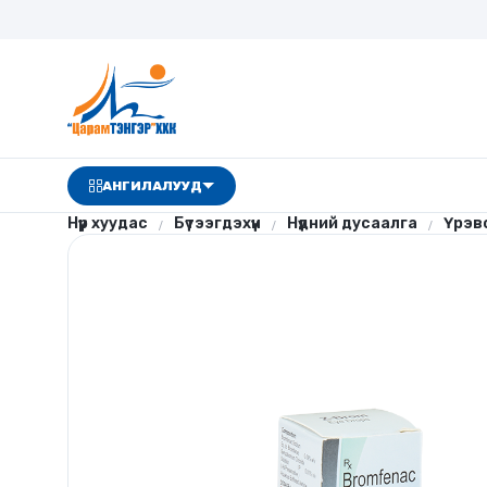
АНГИЛАЛУУД
Нүүр хуудас
Бүтээгдэхүүн
Нүдний дусаалга
Үрэв