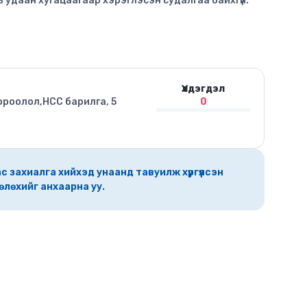
 нь удаан хугацаагаар хэрэглэсэн судалгаа байхгүй.
Үлдэгдэл
ороолол,HCC барилга, 5
0
с захиалга хийхэд унаанд тавуилж хүргүүлсэн
өлөхийг анхаарна уу.