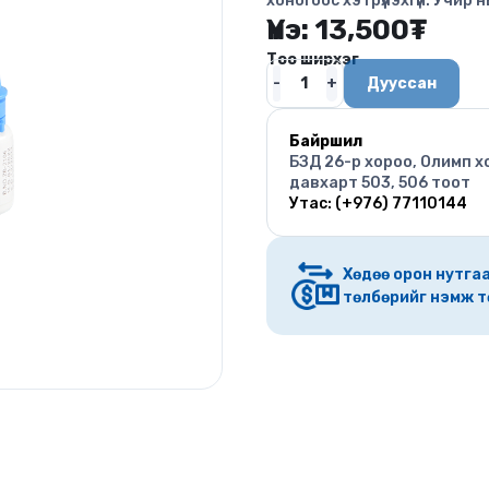
хоногоос хэтрүүлэхгүй. Учир
Үнэ:
13,500
₮
Тоо ширхэг
Дууссан
Байршил
БЗД 26-р хороо, Олимп х
давхарт 503, 506 тоот
Утас: (+976) 77110144
Хөдөө орон нутгаа
төлбөрийг нэмж т