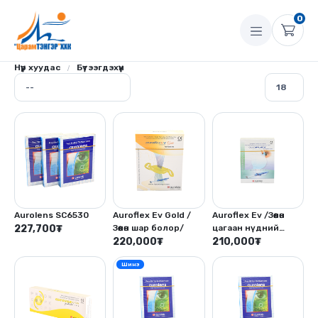
0
Нүүр хуудас
Бүтээгдэхүүн
Aurolens SC6530
Auroflex Ev Gold /
Auroflex Ev /Зөөлөн
227,700
₮
Зөөлөн шар болор/
цагаан нүдний
220,000
₮
хиймэл болор/
210,000
₮
Шинэ