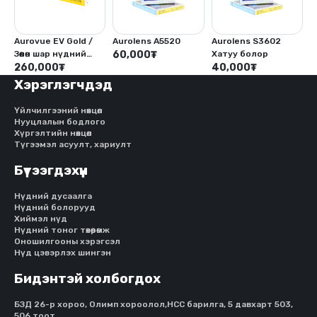
Aurovue EV Gold /
Aurolens A5520
Aurolens S3602
Зөөлөн шар нүдний
60,000
₮
Хатуу болор
хиймэл болор/
260,000
₮
40,000
₮
Хэрэглэгчдэд
Үйлчилгээний нөхцөл
Нууцлалын бодлого
Хүргэлтийн нөхцөл
Түгээмэл асуулт, хариулт
Бүтээгдэхүүн
Нүдний дусаалга
Нүдний болорууд
Хиймэл нүд
Нүдний тоног төхөөрөмж
Оношилгооны хэрэгсэл
Нүд цэвэрлэх шингэн
Бидэнтэй холбогдох
БЗД 26-р хороо, Олимп хороолол,HCC барилга, 5 давхарт 503,
506 тоот