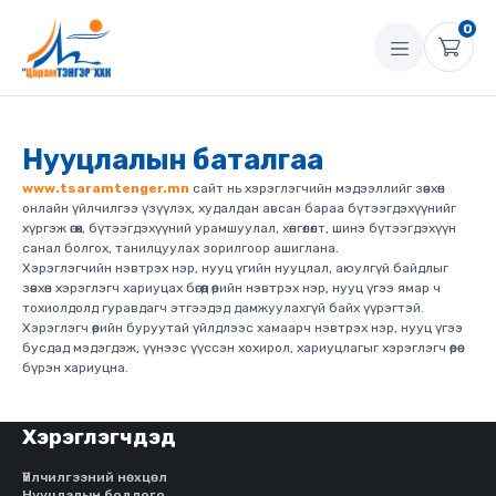
0
Нууцлалын баталгаа
www.tsaramtenger.mn
сайт нь хэрэглэгчийн мэдээллийг зөвхөн
онлайн үйлчилгээ үзүүлэх, худалдан авсан бараа бүтээгдэхүүнийг
хүргэж өгөх, бүтээгдэхүүний урамшуулал, хөнгөлөлт, шинэ бүтээгдэхүүн
санал болгох, танилцуулах зорилгоор ашиглана.
Хэрэглэгчийн нэвтрэх нэр, нууц үгийн нууцлал, аюулгүй байдлыг
зөвхөн хэрэглэгч хариуцах бөгөөд өөрийн нэвтрэх нэр, нууц үгээ ямар ч
тохиолдолд гуравдагч этгээдэд дамжуулахгүй байх үүрэгтэй.
Хэрэглэгч өөрийн буруутай үйлдлээс хамаарч нэвтрэх нэр, нууц үгээ
бусдад мэдэгдэж, үүнээс үүссэн хохирол, хариуцлагыг хэрэглэгч өөрөө
бүрэн хариуцна.
Хэрэглэгчдэд
Үйлчилгээний нөхцөл
Нууцлалын бодлого