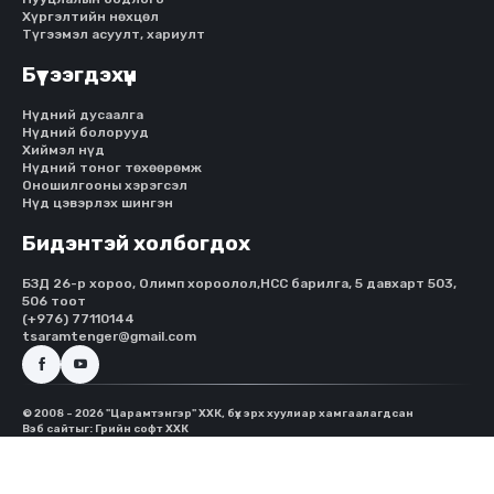
Хүргэлтийн нөхцөл
Түгээмэл асуулт, хариулт
Бүтээгдэхүүн
Нүдний дусаалга
Нүдний болорууд
Хиймэл нүд
Нүдний тоног төхөөрөмж
Оношилгооны хэрэгсэл
Нүд цэвэрлэх шингэн
Бидэнтэй холбогдох
БЗД 26-р хороо, Олимп хороолол,HCC барилга, 5 давхарт 503,
506 тоот
(+976) 77110144
tsaramtenger@gmail.com
© 2008 - 2026 "Царамтэнгэр" ХХК, бүх эрх хуулиар хамгаалагдсан
Вэб сайт
ыг:
Грийн софт ХХК