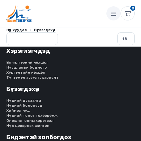
0
Нүүр хуудас
Бүтээгдэхүүн
Хэрэглэгчдэд
Үйлчилгээний нөхцөл
Нууцлалын бодлого
Хүргэлтийн нөхцөл
Түгээмэл асуулт, хариулт
Бүтээгдэхүүн
Нүдний дусаалга
Нүдний болорууд
Хиймэл нүд
Нүдний тоног төхөөрөмж
Оношилгооны хэрэгсэл
Нүд цэвэрлэх шингэн
Бидэнтэй холбогдох