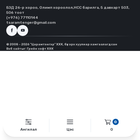
БЗД 26-р хороо, Олимп хороолол,HCC барилга, 5 давхарт 503,
506 тоот
(+976) 77110144
tsaramtenger@gmail.com
© 2008 - 2026 "Царамтэнгэр" ХХК, бүх эрх хуулиар хамгаалагдсан
Вэб сайт
ыг:
Грийн софт ХХК
0
Ангилал
Цэс
0