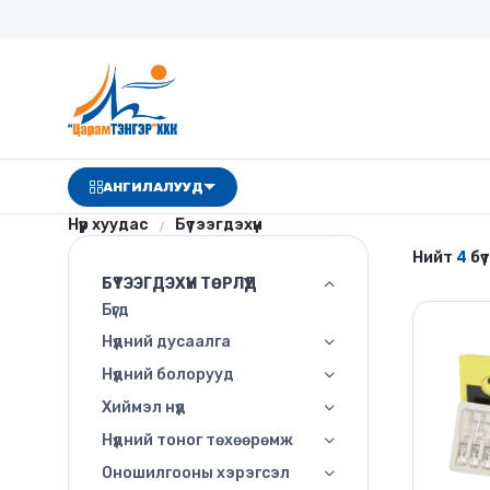
АНГИЛАЛУУД
Нүүр хуудас
Бүтээгдэхүүн
Нийт
4
бү
БҮТЭЭГДЭХҮҮН ТӨРЛҮҮД
Бүгд
Нүдний дусаалга
Нүдний болорууд
Хиймэл нүд
Нүдний тоног төхөөрөмж
Оношилгооны хэрэгсэл