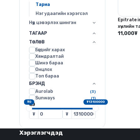
Тариа
Нэг удаагийн хэрэгсэл
Epitrate 
Нүд цэвэрлэх шингэн
хүчлийн та
Адренали
11,000
₮
ТАГААР
мг, Натр
ТӨЛӨВ
IP 0.15)
Бүгдийг харах
Хямдралтай
Шинэ бараа
Онцлох
Топ бараа
БРЭНД
Aurolab
(3)
Sunways
(1)
₮0
₮13100000
ҮНЭ
₮
₮
Хэрэглэгчдэд