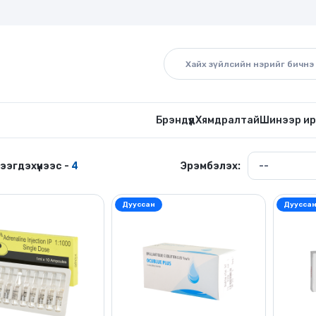
Брэндүүд
Хямдралтай
Шинээр ир
тээгдэхүүнээс -
4
Эрэмбэлэх:
Дууссан
Дуусса