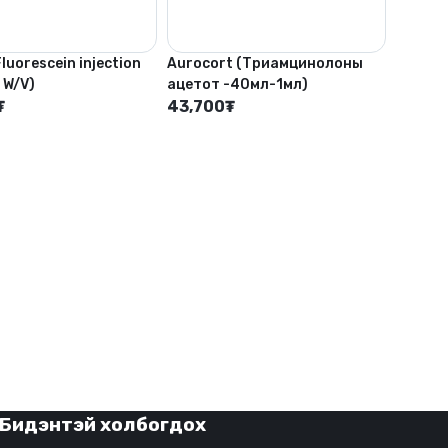
Fluorescein injection
Aurocort (Триамцинолоны
 W/V)
ацетот -40мл-1мл)
₮
43,700
₮
Бидэнтэй холбогдох