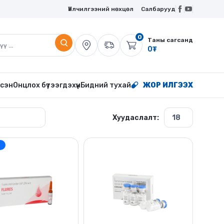
Үйлчилгээний нөхцөл
Салбарууд
0
Таны сагсанд
0
₮
сэн
Онцлох бүтээгдэхүүн
Бидний тухай
ЖОР ИЛГЭЭХ
Хуудаслалт:
н