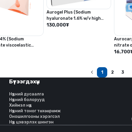
Aurogel Plus (Sodium
hyaluronate 1.6% w/v high
quality viscoelastic solution)
130,000
₮
.4% (Sodium
Aurocarp
te viscoelastic
nitrate 
USP 0.5
16,700
1
2
3
(current)
Бүтээгдэхүүн
Нүдний дусаалга
Нүдний болорууд
Хиймэл нүд
Нүдний тоног төхөөрөмж
Оношилгооны хэрэгсэл
Нүд цэвэрлэх шингэн