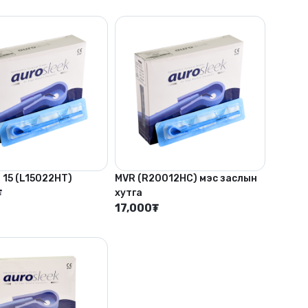
 15 (L15022HT)
MVR (R20012HC) мэс заслын
₮
хутга
17,000
₮