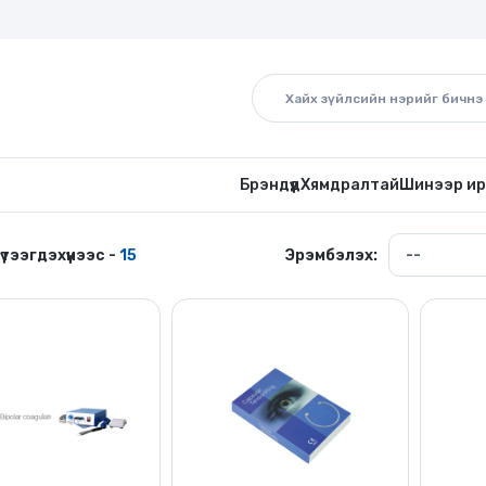
Брэндүүд
Хямдралтай
Шинээр ир
үтээгдэхүүнээс -
15
Эрэмбэлэх: