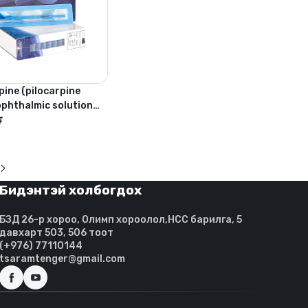
ine (pilocarpine
ophthalmic solution
%)
₮
Бидэнтэй холбогдох
БЗД 26-р хороо, Олимп хороолол,HCC барилга, 5
давхарт 503, 506 тоот
(+976) 77110144
tsaramtenger@gmail.com