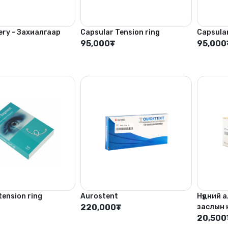
ery - Захиалгаар
Capsular Tension ring
Capsula
95,000
₮
95,000
tension ring
Aurostent
Нүдний 
220,000
₮
заслын 
20,500