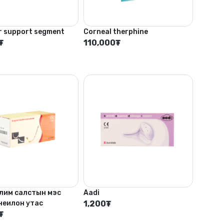
r support segment
Corneal therphine
₮
110,000
₮
алим салстын мэс
Aadi
неилон утас
1,200
₮
₮