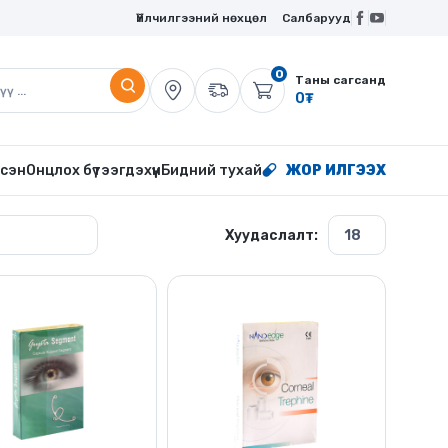
Үйлчилгээний нөхцөл
Салбарууд
0
Таны сагсанд
0
₮
сэн
Онцлох бүтээгдэхүүн
Бидний тухай
ЖОР ИЛГЭЭХ
Хуудаслалт: