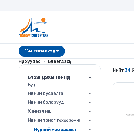
АНГИЛАЛУУД
Нүүр хуудас
Бүтээгдэхүүн
Нийт
34
б
БҮТЭЭГДЭХҮҮН ТӨРЛҮҮД
Бүгд
Нүдний дусаалга
Нүдний болорууд
Хиймэл нүд
Нүдний тоног төхөөрөмж
Нүдний мэс заслын