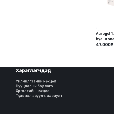
Aurogel 1
hyalurona
solution)
47,000
₮
Хэрэглэгчдэд
Үйлчилгээний нөхцөл
Нууцлалын бодлого
Хүргэлтийн нөхцөл
Түгээмэл асуулт, хариулт