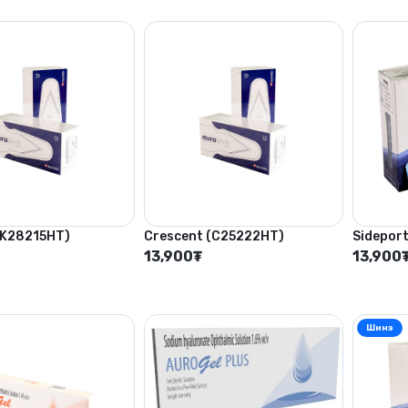
(K28215HT)
Crescent (C25222HT)
Sideport
13,900
₮
13,900
Шинэ