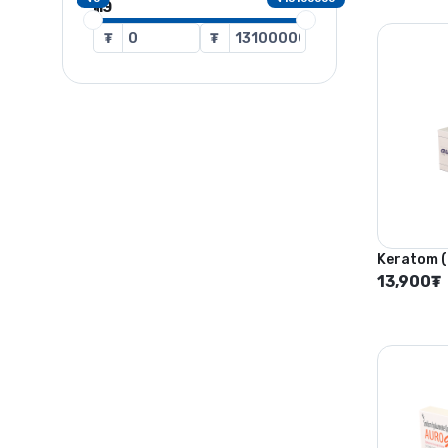
ҮНЭ
₮
₮
Keratom 
13,900
₮