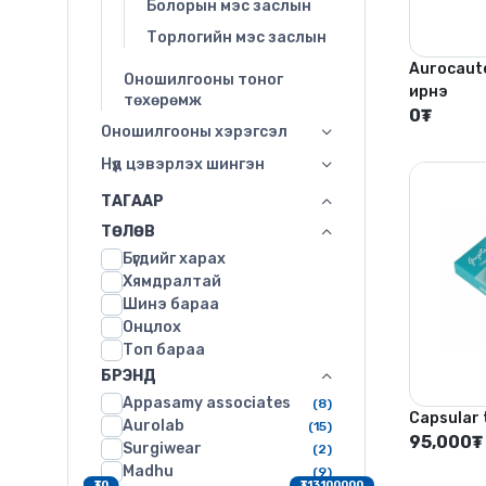
Болорын мэс заслын
Торлогийн мэс заслын
Aurocaut
Оношилгооны тоног
ирнэ
төхөрөмж
0
₮
Оношилгооны хэрэгсэл
Нүд цэвэрлэх шингэн
ТАГААР
ТӨЛӨВ
Бүгдийг харах
Хямдралтай
Шинэ бараа
Онцлох
Топ бараа
БРЭНД
Appasamy associates
(8)
Capsular 
Aurolab
(15)
95,000
₮
Surgiwear
(2)
Madhu
(9)
₮0
₮13100000