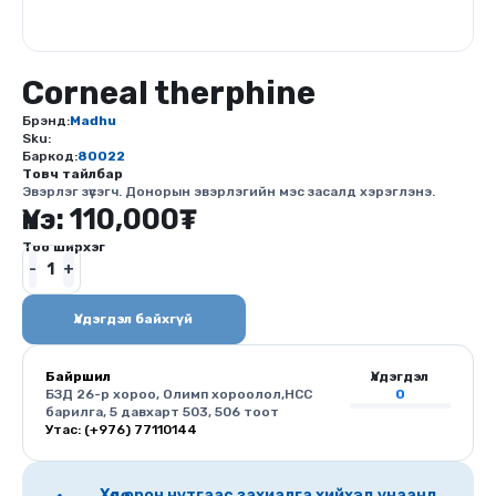
Corneal therphine
Брэнд:
Madhu
Sku:
Баркод:
80022
Товч тайлбар
Эвэрлэг зүсэгч. Донорын эвэрлэгийн мэс засалд хэрэглэнэ.
Үнэ:
110,000
₮
Тоо ширхэг
Үлдэгдэл байхгүй
Байршил
Үлдэгдэл
БЗД 26-р хороо, Олимп хороолол,HCC
0
барилга, 5 давхарт 503, 506 тоот
Утас: (+976) 77110144
Хөдөө орон нутгаас захиалга хийхэд унаанд