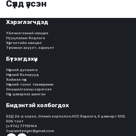
Сүүлд үзсэн
Хэрэглэгчдэд
Үйлчилгээний нөхцөл
Нууцлалын бодлого
Хүргэлтийн нөхцөл
Түгээмэл асуулт, хариулт
Бүтээгдэхүүн
Нүдний дусаалга
Нүдний болорууд
Хиймэл нүд
Нүдний тоног төхөөрөмж
Оношилгооны хэрэгсэл
Нүд цэвэрлэх шингэн
Бидэнтэй холбогдох
БЗД 26-р хороо, Олимп хороолол,HCC барилга, 5 давхарт 503,
506 тоот
(+976) 77110144
tsaramtenger@gmail.com