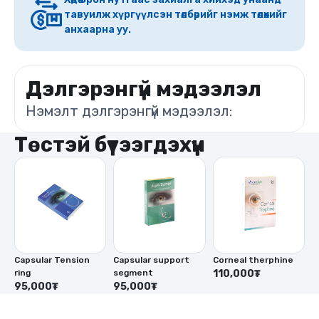
тавуилж хүргүүлсэн төлбөрийг нэмж төлөхийг
анхаарна уу.
Дэлгэрэнгүй мэдээлэл
Нэмэлт дэлгэрэнгүй мэдээлэл:
Төстэй бүтээгдэхүүн
Capsular Tension
Capsular support
Corneal therphine
C
ring
segment
110,000₮
r
95,000₮
95,000₮
9