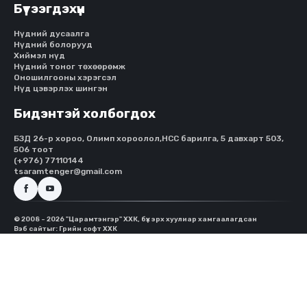
Бүтээгдэхүүн
Нүдний дусаалга
Нүдний болорууд
Хиймэл нүд
Нүдний тоног төхөөрөмж
Оношилгооны хэрэгсэл
Нүд цэвэрлэх шингэн
Бидэнтэй холбогдох
БЗД 26-р хороо, Олимп хороолол,HCC барилга, 5 давхарт 503,
506 тоот
(+976) 77110144
tsaramtenger@gmail.com
© 2008 - 2026 "Царамтэнгэр" ХХК, бүх эрх хуулиар хамгаалагдсан
Вэб сайт
ыг:
Грийн софт ХХК