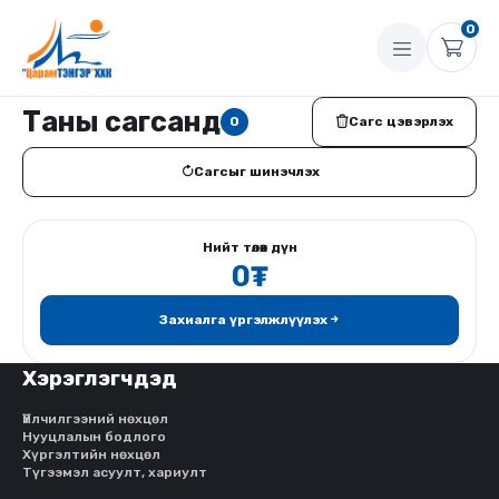
0
Таны сагсанд
0
Сагс цэвэрлэх
Сагсыг шинэчлэх
Нийт төлөх дүн
0
₮
Захиалга үргэлжлүүлэх
Хэрэглэгчдэд
Үйлчилгээний нөхцөл
Нууцлалын бодлого
Хүргэлтийн нөхцөл
Түгээмэл асуулт, хариулт