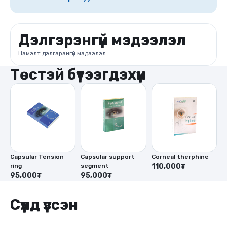
Дэлгэрэнгүй мэдээлэл
Нэмэлт дэлгэрэнгүй мэдээлэл:
Төстэй бүтээгдэхүүн
Capsular Tension
Capsular support
Corneal therphine
C
ring
segment
110,000₮
r
95,000₮
95,000₮
9
Сүүлд үзсэн