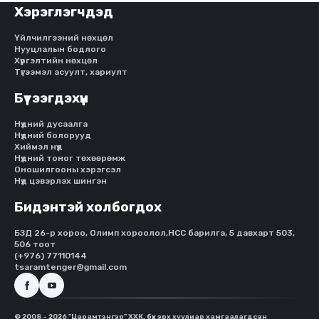
Хэрэглэгчдэд
Үйлчилгээний нөхцөл
Нууцлалын бодлого
Хүргэлтийн нөхцөл
Түгээмэл асуулт, хариулт
Бүтээгдэхүүн
Нүдний дусаалга
Нүдний болорууд
Хиймэл нүд
Нүдний тоног төхөөрөмж
Оношилгооны хэрэгсэл
Нүд цэвэрлэх шингэн
Бидэнтэй холбогдох
БЗД 26-р хороо, Олимп хороолол,HCC барилга, 5 давхарт 503,
506 тоот
(+976) 77110144
tsaramtenger@gmail.com
© 2008 - 2026 "Царамтэнгэр" ХХК, бүх эрх хуулиар хамгаалагдсан