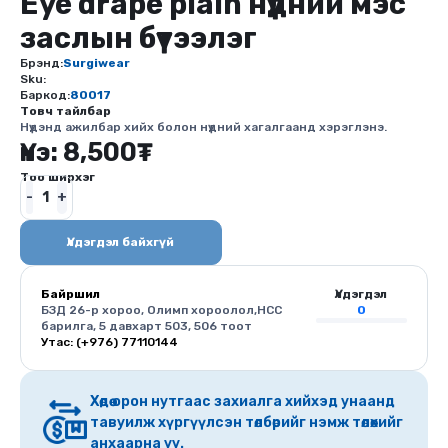
Eye drape plain нүдний мэс
заслын бүтээлэг
Брэнд:
Surgiwear
Sku:
Баркод:
80017
Товч тайлбар
Нүдэнд ажилбар хийх болон нүдний хагалгаанд хэрэглэнэ.
Үнэ:
8,500
₮
Тоо ширхэг
Үлдэгдэл байхгүй
Байршил
Үлдэгдэл
БЗД 26-р хороо, Олимп хороолол,HCC
0
барилга, 5 давхарт 503, 506 тоот
Утас: (+976) 77110144
Хөдөө орон нутгаас захиалга хийхэд унаанд
тавуилж хүргүүлсэн төлбөрийг нэмж төлөхийг
анхаарна уу.