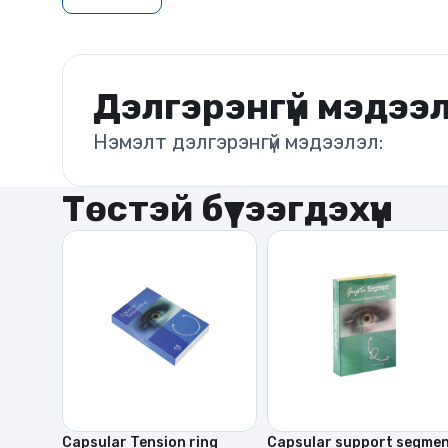
Дэлгэрэнгүй мэдээ
Нэмэлт дэлгэрэнгүй мэдээлэл:
Төстэй бүтээгдэхүүн
Capsular Tension ring
Capsular support segme