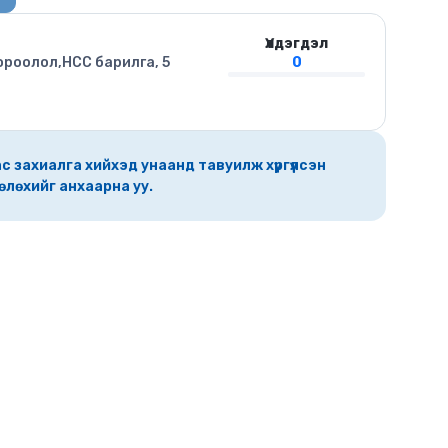
Үлдэгдэл
ороолол,HCC барилга, 5
0
с захиалга хийхэд унаанд тавуилж хүргүүлсэн
өлөхийг анхаарна уу.