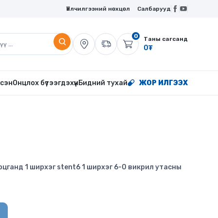
Үйлчилгээний нөхцөл
Салбарууд
0
Таны сагсанд
0
₮
сэн
Онцлох бүтээгдэхүүн
Бидний тухай
ЖОР ИЛГЭЭХ
цганд 1 ширхэг stent6 1 ширхэг 6-0 викрил утасны