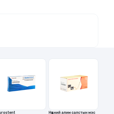
urostent
Нүдний алим салстын мэс
Склери