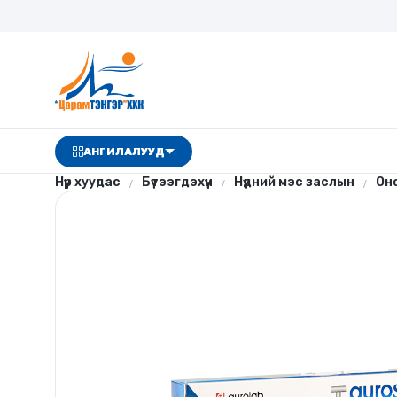
АНГИЛАЛУУД
Нүүр хуудас
Бүтээгдэхүүн
Нүдний мэс заслын
Он