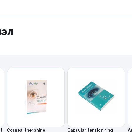
лэл
nt
Corneal therphine
Capsular tension ring
A