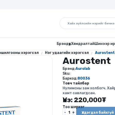
Брэндүүд
Хямдралтай
Шинээр ир
ошилгооны хэрэгсэл
Нэг удаагийн хэрэгсэл
Aurostent
Aurostent
Брэнд:
Aurolab
Sku:
Баркод:
80036
Товч тайлбар
Нулимсны зам холбогч. Хайр
хамт савлагдсан.
Үнэ:
220,000
₮
Тоо ширхэг
Үлдэгдэл байхгүй