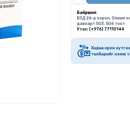
Байршил
БЗД 26-р хороо, Олимп х
давхарт 503, 506 тоот
Утас: (+976) 77110144
Хөдөө орон нутгаа
төлбөрийг нэмж т