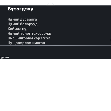
Бүтээгдэхүүн
Нүдний дусаалга
Нүдний болорууд
Хиймэл нүд
Нүдний тоног төхөөрөмж
Оношилгооны хэрэгсэл
Нүд цэвэрлэх шингэн
агдсан