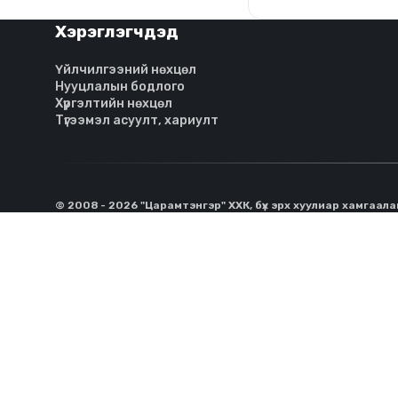
Хэрэглэгчдэд
Үйлчилгээний нөхцөл
Нууцлалын бодлого
Хүргэлтийн нөхцөл
Түгээмэл асуулт, хариулт
© 2008 - 2026 "Царамтэнгэр" ХХК, бүх эрх хуулиар хамгаал