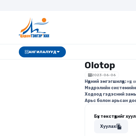
АНГИЛАЛУУД
Olotop
2023-06-06
Нүдний эмгэгшилүүд:
нүд 
Мэдрэлийн системийн э
Ходоод гэдэсний замын
Арьс болон арьсан доо
Бүх текстүүдийг хуу
file_copy
Хуулах