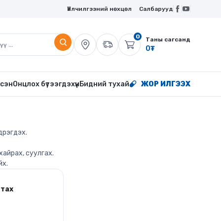
Үйлчилгээний нөхцөл
Салбарууд
0
Таны сагсанд
0
₮
сэн
Онцлох бүтээгдэхүүн
Бидний тухай
ЖОР ИЛГЭЭХ
дрэгдэх.
хайрах, суулгах.
йх.
атах