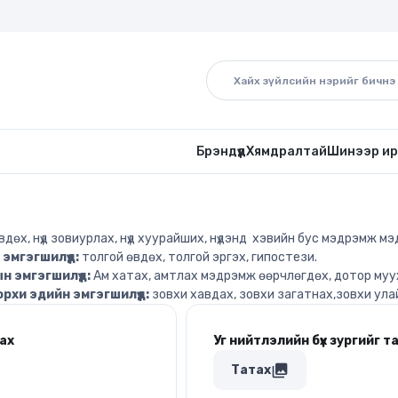
Брэндүүд
Хямдралтай
Шинээр ир
өвдөх, нүд зовиурлах, нүд хуурайших, нүдэнд хэвийн бус мэдрэмж мэ
мгэгшилүүд:
толгой өвдөх, толгой эргэх, гипостези.
 эмгэгшилүүд:
Ам хатах, амтлах мэдрэмж өөрчлөгдөх, дотор муу
рхи эдийн эмгэгшилүүд:
зовхи хавдах, зовхи загатнах,зовхи ула
лах
Уг нийтлэлийн бүх зургийг т
collections
Татах