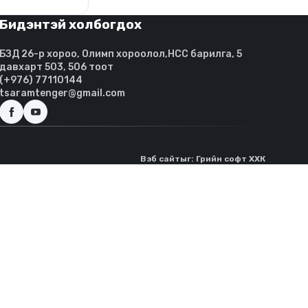
Бидэнтэй холбогдох
БЗД 26-р хороо, Олимп хороолол,HCC барилга, 5
давхарт 503, 506 тоот
(+976) 77110144
tsaramtenger@gmail.com
Вэб сайт
ыг:
Грийн софт ХХК