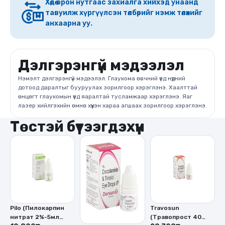
Хөдөө орон нутгаас захиалга хийхэд унаанд
тавуилж хүргүүлсэн төлбөрийг нэмж төлөхийг
анхаарна уу.
Дэлгэрэнгүй мэдээлэл
Нэмэлт дэлгэрэнгүй мэдээлэл: Глаукома өвчний үед нүдний
дотоод даралтыг бууруулах зорилгоор хэрэглэнэ. Хаалттай
өнцөгт глаукомын үед яаралтай тусламжаар хэрэглэнэ. Яаг
лазер хийлгэхийн өмнө хүүхэн хараа агшаах зорилгоор хэрэглэнэ.
Төстэй бүтээгдэхүүн
Pilo (Пилокарпин
Travosun
C
нитрат 2%-5мл
(Травопрост 40
т