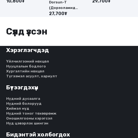
хлорбутал)
10,800₮
mcg -3мл)
29,700₮
1
Dorsun-T
(Дорзоламид
гидрохлорид 2.0%
27,700₮
5мл+тимолол 0.5%
-5 мл)
Сүүлд үзсэн
Хэрэглэгчдэд
Үйлчилгээний нөхцөл
Нууцлалын бодлого
Хүргэлтийн нөхцөл
Түгээмэл асуулт, хариулт
Бүтээгдэхүүн
Нүдний дусаалга
Нүдний болорууд
Хиймэл нүд
Нүдний тоног төхөөрөмж
Оношилгооны хэрэгсэл
Нүд цэвэрлэх шингэн
Бидэнтэй холбогдох