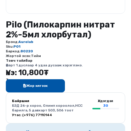
Pilo (Пилокарпин нитрат
2%-5мл хлорбутал)
Брэнд:
Aurolab
Sku:
P01
Баркод:
80220
Жортой эсэх:
Тийм
Товч тайлбар
Өдөрт 1 дуслаар 4 удаа дусааж хэрэглэнэ.
Үнэ:
10,800
₮
Тоо ширхэг
Жор илгээх
Байршил
Үлдэгдэл
БЗД 26-р хороо, Олимп хороолол,HCC
30
барилга, 5 давхарт 503, 506 тоот
Утас: (+976) 77110144