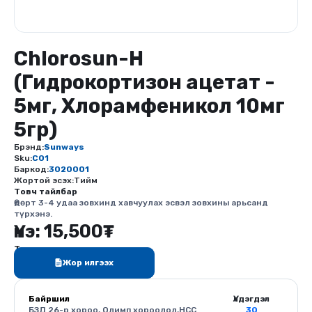
Chlorosun-H
(Гидрокортизон ацетат -
5мг, Хлорамфеникол 10мг
5гр)
Брэнд:
Sunways
Sku:
C01
Баркод:
3020001
Жортой эсэх:
Тийм
Товч тайлбар
Өдөрт 3-4 удаа зовхинд хавчуулах эсвэл зовхины арьсанд
түрхэнэ.
Үнэ:
15,500
₮
Тоо ширхэг
Жор илгээх
Байршил
Үлдэгдэл
БЗД 26-р хороо, Олимп хороолол,HCC
30