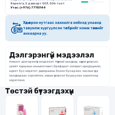
барилга, 5 давхарт 503, 506 тоот
Утас: (+976) 77110144
Хөдөө орон нутгаас захиалга хийхэд унаанд
тавуилж хүргүүлсэн төлбөрийг нэмж төлөхийг
анхаарна уу.
Дэлгэрэнгүй мэдээлэл
Нэмэлт дэлгэрэнгүй мэдээлэл: Нүдний халдвар, нүднй үрэвсэл,
увейт харшлын коньюктивит,брефарит склерит,иридоцикли,
идээт бус кератит давхрааны болон бусад мэс заслын үед
халдвараас сэргийлэх, хаван үрэвсэл бууруулах зорилгоор
хэрэглэнэ.
Төстэй бүтээгдэхүүн