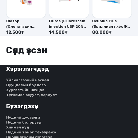
Olotop
Flures (Fluorescein
Ocublue Plus
E
(Олопатадин
injection USP 20%
(Бриллиант хөх Жи
(
гидрохлорид 0.1%
12,500₮
W/V)
14,500₮
0.05%-1 мл)
80,000₮
х
1
-5мл, Бензалкониум
1
хлорид- 0.01%)
с
Сүүлд үзсэн
м
м
0
Хэрэглэгчдэд
Үйлчилгээний нөхцөл
Нууцлалын бодлого
Хүргэлтийн нөхцөл
Түгээмэл асуулт, хариулт
Бүтээгдэхүүн
Нүдний дусаалга
Нүдний болорууд
Хиймэл нүд
Нүдний тоног төхөөрөмж
Оношилгооны хэрэгсэл