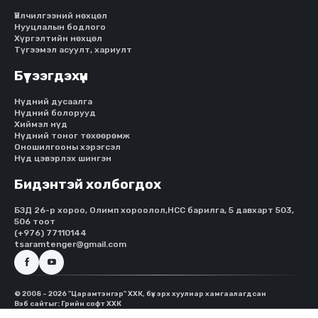
Үйлчилгээний нөхцөл
Нууцлалын бодлого
Хүргэлтийн нөхцөл
Түгээмэл асуулт, хариулт
Бүтээгдэхүүн
Нүдний дусаалга
Нүдний болорууд
Хиймэл нүд
Нүдний тоног төхөөрөмж
Оношилгооны хэрэгсэл
Нүд цэвэрлэх шингэн
Бидэнтэй холбогдох
БЗД 26-р хороо, Олимп хороолол,HCC барилга, 5 давхарт 503,
506 тоот
(+976) 77110144
tsaramtenger@gmail.com
© 2008 - 2026 "Царамтэнгэр" ХХК, бүх эрх хуулиар хамгаалагдсан
Вэб сайт
ыг:
Грийн софт ХХК