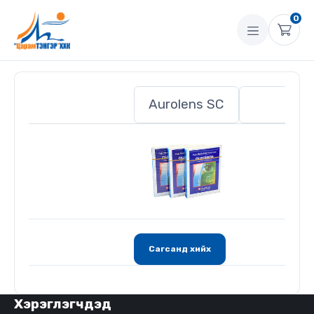
0
Сагсанд хийх
Хэрэглэгчдэд