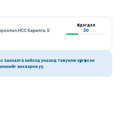
Үлдэгдэл
ороолол,HCC барилга, 5
30
с захиалга хийхэд унаанд тавуилж хүргүүлсэн
өлөхийг анхаарна уу.