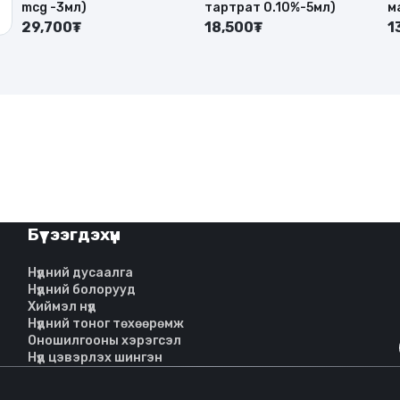
mcg -3мл)
тартрат 0.10%-5мл)
м
29,700₮
18,500₮
1
)
Бүтээгдэхүүн
Нүдний дусаалга
Нүдний болорууд
Хиймэл нүд
Нүдний тоног төхөөрөмж
Оношилгооны хэрэгсэл
Нүд цэвэрлэх шингэн