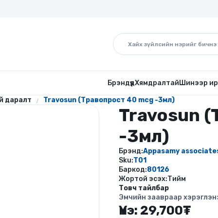
Брэндүүд
Хямдралтай
Шинээр ир
ий даралт
Travosun (Травопрост 40 mcg -3мл)
Travosun 
-3мл)
Брэнд:
Appasamy associate
Sku:
T01
Баркод:
80126
Жортой эсэх:
Тийм
Товч тайлбар
Эмчийн заавраар хэрэглэн
Үнэ:
29,700
₮