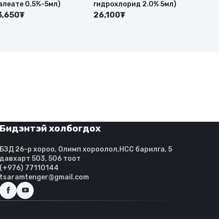
алеате 0.5%-5мл)
гидрохлорид 2.0% 5мл)
3,650₮
26,100₮
Бидэнтэй холбогдох
БЗД 26-р хороо, Олимп хороолол,HCC барилга, 5
давхарт 503, 506 тоот
(+976) 77110144
tsaramtenger@gmail.com