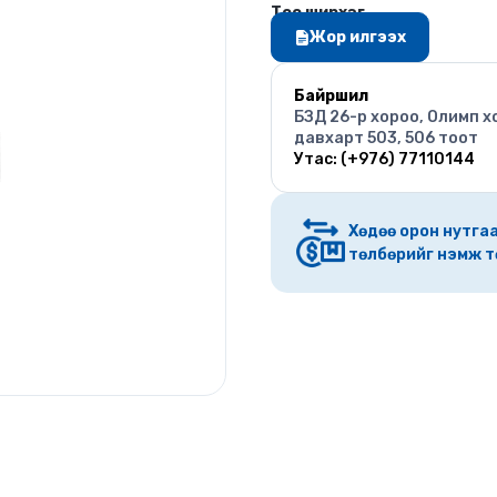
Тоо ширхэг
Жор илгээх
Байршил
БЗД 26-р хороо, Олимп х
давхарт 503, 506 тоот
Утас: (+976) 77110144
Хөдөө орон нутгаа
төлбөрийг нэмж т