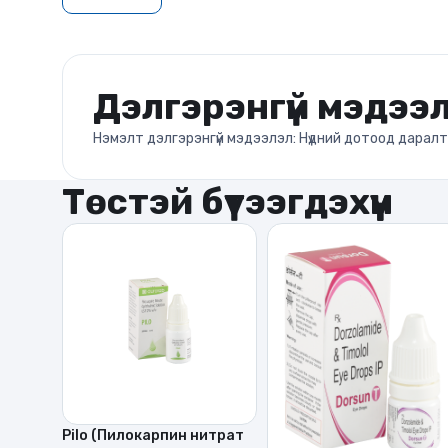
Дэлгэрэнгүй мэдээ
Нэмэлт дэлгэрэнгүй мэдээлэл: Нүдний дотоод даралт
Төстэй бүтээгдэхүүн
Pilo (Пилокарпин нитрат