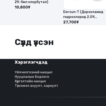
2%-5мл хлорбутал)
10,800₮
Dorsun-T (Дорзоламид
гидрохлорид 2.0%
5мл+тимолол 0.5% -5 мл
27,700₮
Сүүлд үзсэн
Хэрэглэгчдэд
Үйлчилгээний нөхцөл
Нууцлалын бодлого
Хүргэлтийн нөхцөл
Түгээмэл асуулт, хариулт