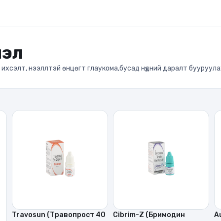
лэл
 ихсэлт, нээллтэй өнцөгт глаукома,бусад нүдний даралт бууруул
Travosun (Травопрост 40
Cibrim-Z (Бримодин
A