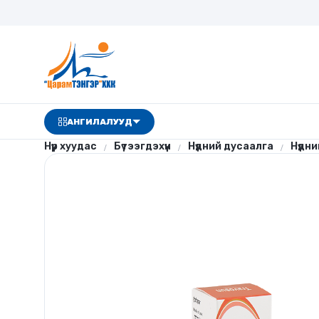
АНГИЛАЛУУД
Нүүр хуудас
Бүтээгдэхүүн
Нүдний дусаалга
Нүдн