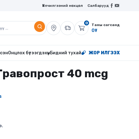
Үйлчилгээний нөхцөл
Салбарууд
0
Таны сагсанд
0
₮
сэн
Онцлох бүтээгдэхүүн
Бидний тухай
ЖОР ИЛГЭЭХ
(Травопрост 40 mcg
s
э.