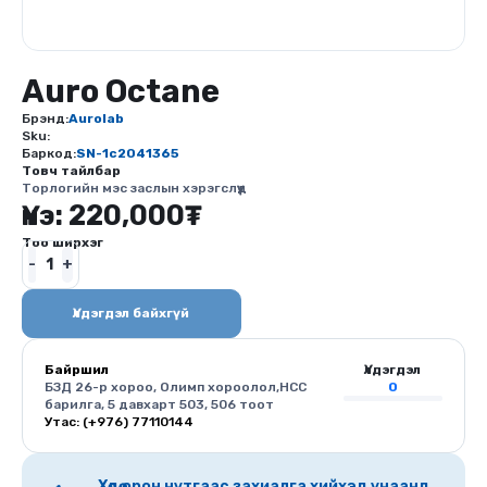
Auro Octane
Брэнд:
Aurolab
Sku:
Баркод:
SN-1c2041365
Товч тайлбар
Торлогийн мэс заслын хэрэгслүүд
Үнэ:
220,000
₮
Тоо ширхэг
Үлдэгдэл байхгүй
Байршил
Үлдэгдэл
БЗД 26-р хороо, Олимп хороолол,HCC
0
барилга, 5 давхарт 503, 506 тоот
Утас: (+976) 77110144
Хөдөө орон нутгаас захиалга хийхэд унаанд