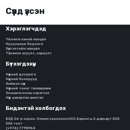
Сүүлд үзсэн
Хэрэглэгчдэд
Үйлчилгээний нөхцөл
Нууцлалын бодлого
Хүргэлтийн нөхцөл
Түгээмэл асуулт, хариулт
Бүтээгдэхүүн
Нүдний дусаалга
Нүдний болорууд
Хиймэл нүд
Нүдний тоног төхөөрөмж
Оношилгооны хэрэгсэл
Нүд цэвэрлэх шингэн
Бидэнтэй холбогдох
БЗД 26-р хороо, Олимп хороолол,HCC барилга, 5 давхарт 503,
506 тоот
(+976) 77110144