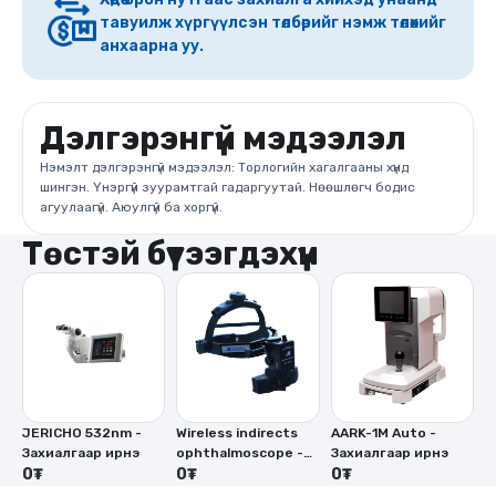
тавуилж хүргүүлсэн төлбөрийг нэмж төлөхийг
анхаарна уу.
Дэлгэрэнгүй мэдээлэл
Нэмэлт дэлгэрэнгүй мэдээлэл: Торлогийн хагалгааны хүнд
шингэн. Үнэргүй зуурамтгай гадаргуутай. Нөөшлөгч бодис
агуулаагүй. Аюулгүй ба хоргүй.
Төстэй бүтээгдэхүүн
JERICHO 532nm -
Wireless indirects
AARK-1M Auto -
V
Захиалгаар ирнэ
ophthalmoscope -
Захиалгаар ирнэ
i
0₮
Захиалгаар ирнэ
0₮
0₮
o
0
З