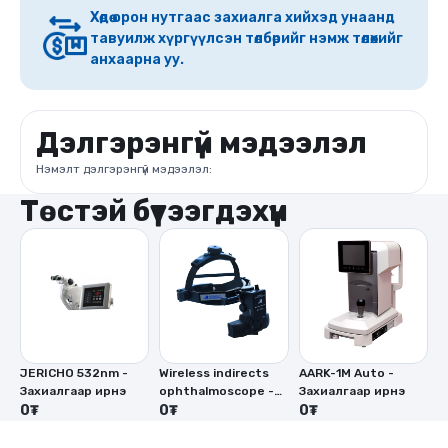
Хөдөө орон нутгаас захиалга хийхэд унаанд
тавуилж хүргүүлсэн төлбөрийг нэмж төлөхийг
анхаарна уу.
Дэлгэрэнгүй мэдээлэл
Нэмэлт дэлгэрэнгүй мэдээлэл:
Төстэй бүтээгдэхүүн
JERICHO 532nm -
Wireless indirects
AARK-1M Auto -
V
Захиалгаар ирнэ
ophthalmoscope -
Захиалгаар ирнэ
i
0₮
Захиалгаар ирнэ
0₮
0₮
o
0
З