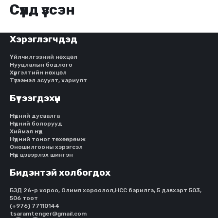
Сүүлд үзсэн
Хэрэглэгчдэд
Үйлчилгээний нөхцөл
Нууцлалын бодлого
Хүргэлтийн нөхцөл
Түгээмэл асуулт, хариулт
Бүтээгдэхүүн
Нүдний дусаалга
Нүдний болорууд
Хиймэл нүд
Нүдний тоног төхөөрөмж
Оношилгооны хэрэгсэл
Нүд цэвэрлэх шингэн
Бидэнтэй холбогдох
БЗД 26-р хороо, Олимп хороолол,HCC барилга, 5 давхарт 503,
506 тоот
(+976) 77110144
tsaramtenger@gmail.com