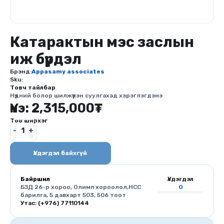
Катарактын мэс заслын
иж бүрдэл
Брэнд:
Appasamy associates
Sku:
Товч тайлбар
Нүдний болор шилжүүлэн суулгахад хэрэглэгдэнэ
Үнэ:
2,315,000
₮
Тоо ширхэг
Үлдэгдэл байхгүй
Байршил
Үлдэгдэл
БЗД 26-р хороо, Олимп хороолол,HCC
0
барилга, 5 давхарт 503, 506 тоот
Утас: (+976) 77110144