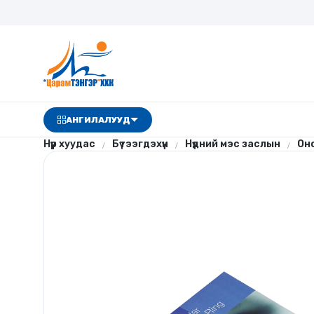
АНГИЛАЛУУД
Нүүр хуудас
Бүтээгдэхүүн
Нүдний мэс заслын
Он