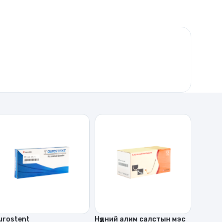
urostent
Нүдний алим салстын мэс
Склери