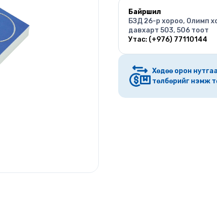
Байршил
БЗД 26-р хороо, Олимп х
давхарт 503, 506 тоот
Утас: (+976) 77110144
Хөдөө орон нутгаа
төлбөрийг нэмж т