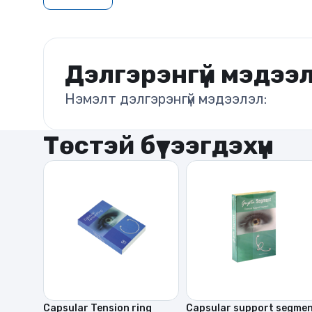
Дэлгэрэнгүй мэдээ
Нэмэлт дэлгэрэнгүй мэдээлэл:
Төстэй бүтээгдэхүүн
Capsular Tension ring
Capsular support segme