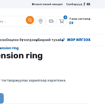
Үйлчилгээний нөхцөл
Салбарууд
0
Таны сагсанд
0
₮
сэн
Онцлох бүтээгдэхүүн
Бидний тухай
ЖОР ИЛГЭЭХ
ension ring
nsion ring
ыг тогтворжуулах зорилгоор хэрэглэнэ.