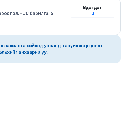
Үлдэгдэл
ороолол,HCC барилга, 5
0
с захиалга хийхэд унаанд тавуилж хүргүүлсэн
өлөхийг анхаарна уу.