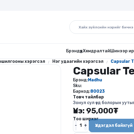
Брэндүүд
Хямдралтай
Шинээр ир
ошилгооны хэрэгсэл
Нэг удаагийн хэрэгсэл
Capsular T
Capsular Te
Брэнд:
Madhu
Sku:
Баркод:
80023
Товч тайлбар
Зонул сул үед болорын уут
Үнэ:
95,000
₮
Тоо ширхэг
Үлдэгдэл байхгүй