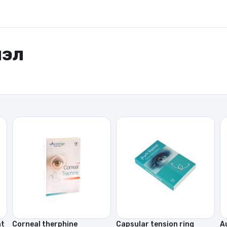
лэл
nt
Corneal therphine
Capsular tension ring
A