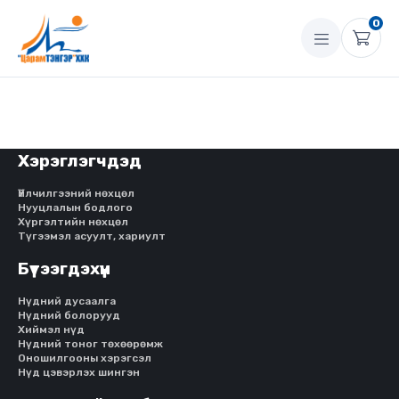
0
Хэрэглэгчдэд
Үйлчилгээний нөхцөл
Нууцлалын бодлого
Хүргэлтийн нөхцөл
Түгээмэл асуулт, хариулт
Бүтээгдэхүүн
Нүдний дусаалга
Нүдний болорууд
Хиймэл нүд
Нүдний тоног төхөөрөмж
Оношилгооны хэрэгсэл
Нүд цэвэрлэх шингэн