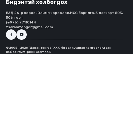
Бидэнтэй холбогдох
БЗД 26-р хороо, Олимп хороолол,HCC барилга, 5 давхарт 503,
506 тоот
(+976) 77110144
tsaramtenger@gmail.com
© 2008 - 2026 "Царамтэнгэр" ХХК, бүх эрх хуулиар хамгаалагдсан
Вэб сайт
ыг:
Грийн софт ХХК