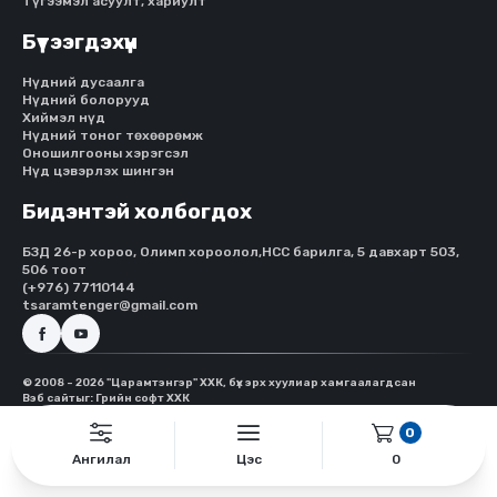
Түгээмэл асуулт, хариулт
Бүтээгдэхүүн
Нүдний дусаалга
Нүдний болорууд
Хиймэл нүд
Нүдний тоног төхөөрөмж
Оношилгооны хэрэгсэл
Нүд цэвэрлэх шингэн
Бидэнтэй холбогдох
БЗД 26-р хороо, Олимп хороолол,HCC барилга, 5 давхарт 503,
506 тоот
(+976) 77110144
tsaramtenger@gmail.com
© 2008 - 2026 "Царамтэнгэр" ХХК, бүх эрх хуулиар хамгаалагдсан
Вэб сайт
ыг:
Грийн софт ХХК
0
Ангилал
Цэс
0