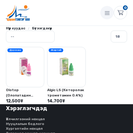
0
Нүүр хуудас
Бүтээгдэхүүн
Дууссан
Жортой
Olotop
Algic LS (Кеторолак
(Олопатадин
трометамин 0.4%)
гидрохлорид 0.1%
12,500
₮
14,700
₮
-5мл, Бензалкониум
Хэрэглэгчдэд
хлорид- 0.01%)
Үйлчилгээний нөхцөл
Нууцлалын бодлого
Хүргэлтийн нөхцөл