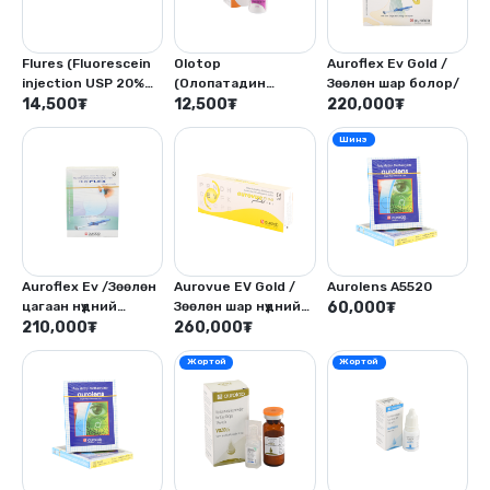
Flures (Fluorescein
Olotop
Auroflex Ev Gold /
injection USP 20%
(Олопатадин
Зөөлөн шар болор/
W/V)
14,500
₮
гидрохлорид 0.1%
12,500
₮
220,000
₮
-5мл, Бензалкониум
Шинэ
хлорид- 0.01%)
Auroflex Ev /Зөөлөн
Aurovue EV Gold /
Aurolens A5520
цагаан нүдний
Зөөлөн шар нүдний
60,000
₮
хиймэл болор/
210,000
₮
хиймэл болор/
260,000
₮
Жортой
Жортой