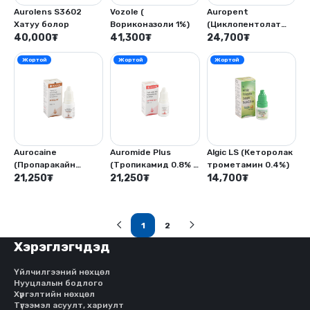
Aurolens S3602
Vozole (
Auropent
Хатуу болор
Вориконазоли 1%)
(Циклопентолат
40,000
₮
41,300
₮
1%-5мл)
24,700
₮
Жортой
Жортой
Жортой
Aurocaine
Auromide Plus
Algic LS (Кеторолак
(Пропаракайн
(Тропикамид 0.8% +
трометамин 0.4%)
гидрохлорид 0.55 -
21,250
₮
Фенилэфриний
21,250
₮
14,700
₮
5 мл, Бензалкониум
гидрохлорид 5% -
хлорид - 0.01%)
5мл)
1
2
(current)
Хэрэглэгчдэд
Үйлчилгээний нөхцөл
Нууцлалын бодлого
Хүргэлтийн нөхцөл
Түгээмэл асуулт, хариулт