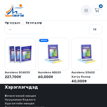
0
Нүүр хуудас
Бүтээгдэхүүн
Шинэ
Aurolens SC6530
Aurolens A5520
Aurolens S3602
227,700
₮
60,000
₮
Хатуу болор
40,000
₮
Хэрэглэгчдэд
Үйлчилгээний нөхцөл
Нууцлалын бодлого
Хүргэлтийн нөхцөл