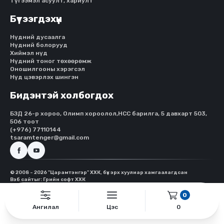
Түгээмэл асуулт, хариулт
Бүтээгдэхүүн
Нүдний дусаалга
Нүдний болорууд
Хиймэл нүд
Нүдний тоног төхөөрөмж
Оношилгооны хэрэгсэл
Нүд цэвэрлэх шингэн
Бидэнтэй холбогдох
БЗД 26-р хороо, Олимп хороолол,HCC барилга, 5 давхарт 503,
506 тоот
(+976) 77110144
tsaramtenger@gmail.com
© 2008 - 2026 "Царамтэнгэр" ХХК, бүх эрх хуулиар хамгаалагдсан
Вэб сайт
ыг:
Грийн софт ХХК
0
Ангилал
Цэс
0