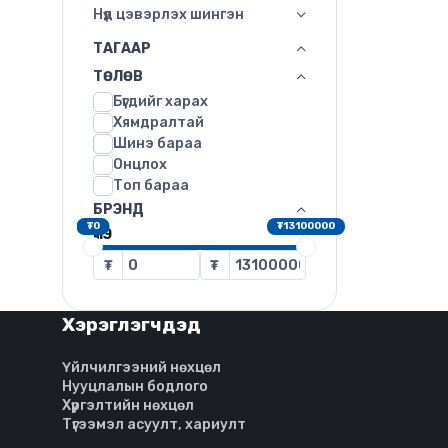
Нүд цэвэрлэх шингэн
ТАГААР
ТӨЛӨВ
Бүгдийг харах
Хямдралтай
Шинэ бараа
Онцлох
Топ бараа
БРЭНД
₮0
₮13100000
ҮНЭ
₮
₮
Хэрэглэгчдэд
Үйлчилгээний нөхцөл
Нууцлалын бодлого
Хүргэлтийн нөхцөл
Түгээмэл асуулт, хариулт