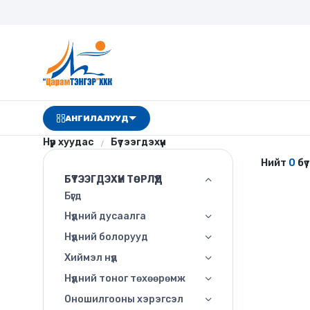
АНГИЛАЛУУД
Нүүр хуудас
Бүтээгдэхүүн
Нийт
0
бү
БҮТЭЭГДЭХҮҮН ТӨРЛҮҮД
Бүгд
Нүдний дусаалга
Нүдний болорууд
Хиймэл нүд
Нүдний тоног төхөөрөмж
Оношилгооны хэрэгсэл