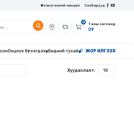
Үйлчилгээний нөхцөл
Салбарууд
0
Таны сагсанд
0
₮
сэн
Онцлох бүтээгдэхүүн
Бидний тухай
ЖОР ИЛГЭЭХ
Хуудаслалт: