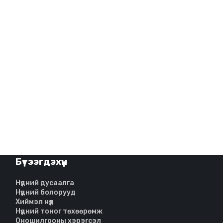
Бүтээгдэхүүн
Нүдний дусаалга
Нүдний болорууд
Хиймэл нүд
Нүдний тоног төхөөрөмж
Оношилгооны хэрэгсэл