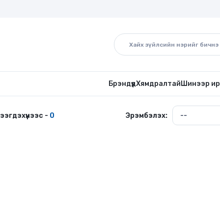
Брэндүүд
Хямдралтай
Шинээр ир
тээгдэхүүнээс -
0
Эрэмбэлэх: