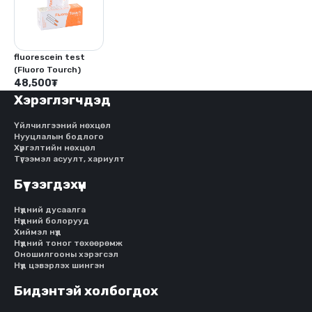
fluorescein test
(Fluoro Tourch)
48,500
₮
Хэрэглэгчдэд
Үйлчилгээний нөхцөл
Нууцлалын бодлого
Хүргэлтийн нөхцөл
Түгээмэл асуулт, хариулт
Бүтээгдэхүүн
Нүдний дусаалга
Нүдний болорууд
Хиймэл нүд
Нүдний тоног төхөөрөмж
Оношилгооны хэрэгсэл
Нүд цэвэрлэх шингэн
Бидэнтэй холбогдох