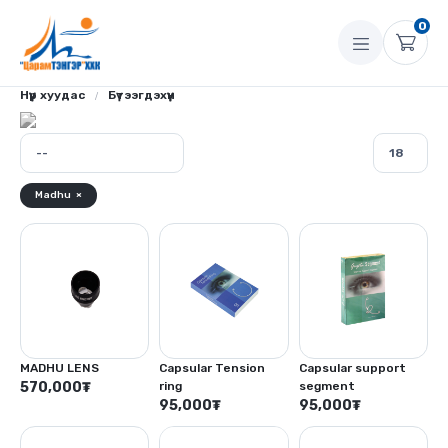
0
Нүүр хуудас
Бүтээгдэхүүн
Madhu
×
MADHU LENS
Capsular Tension
Capsular support
570,000
₮
ring
segment
95,000
₮
95,000
₮