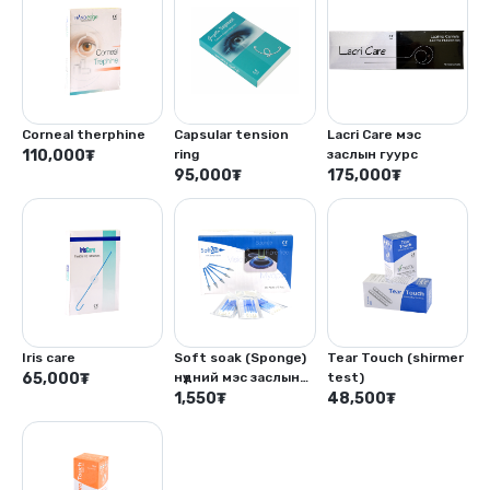
Corneal therphine
Capsular tension
Lacri Care мэс
110,000
₮
ring
заслын гуурс
95,000
₮
175,000
₮
Iris care
Soft soak (Sponge)
Tear Touch (shirmer
65,000
₮
нүдний мэс заслын
test)
цус тогтоогч хөвөн
1,550
₮
48,500
₮