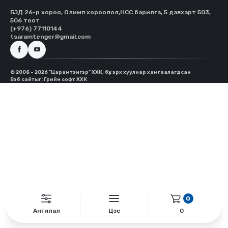
БЗД 26-р хороо, Олимп хороолол,HCC барилга, 5 давхарт 503,
506 тоот
(+976) 77110144
tsaramtenger@gmail.com
© 2008 - 2026 "Царамтэнгэр" ХХК, бүх эрх хуулиар хамгаалагдсан
Вэб сайт
ыг:
Грийн софт ХХК
0
Ангилал
Цэс
0