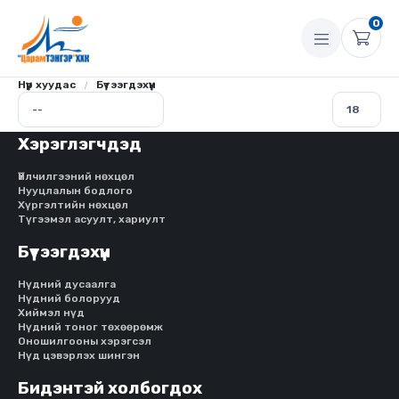
0
Нүүр хуудас
Бүтээгдэхүүн
Хэрэглэгчдэд
Үйлчилгээний нөхцөл
Нууцлалын бодлого
Хүргэлтийн нөхцөл
Түгээмэл асуулт, хариулт
Бүтээгдэхүүн
Нүдний дусаалга
Нүдний болорууд
Хиймэл нүд
Нүдний тоног төхөөрөмж
Оношилгооны хэрэгсэл
Нүд цэвэрлэх шингэн
Бидэнтэй холбогдох