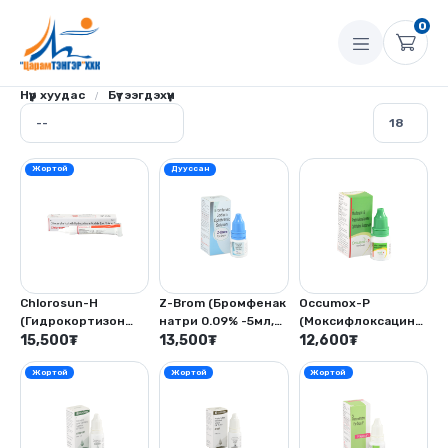
0
Нүүр хуудас
Бүтээгдэхүүн
Жортой
Дууссан
Chlorosun-H
Z-Brom (Бромфенак
Occumox-P
(Гидрокортизон
натри 0.09% -5мл,
(Моксифлоксацин
ацетат - 5мг,
15,500
₮
Бензалкониум
13,500
₮
гидрохлорид -
12,600
₮
Хлорамфеникол
хлорид -0.02%)
0.5%,
Жортой
Жортой
Жортой
10мг 5гр)
Преднизолоны
ацетат 1.0% -5мл)