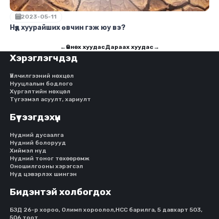
2023-05-11
Нүд хуурайших өвчин гэж юу вэ?
←
Өмнөх хуудас
Дараах хуудас
→
Хэрэглэгчдэд
Үйлчилгээний нөхцөл
Нууцлалын бодлого
Хүргэлтийн нөхцөл
Түгээмэл асуулт, хариулт
Бүтээгдэхүүн
Нүдний дусаалга
Нүдний болорууд
Хиймэл нүд
Нүдний тоног төхөөрөмж
Оношилгооны хэрэгсэл
Нүд цэвэрлэх шингэн
Бидэнтэй холбогдох
БЗД 26-р хороо, Олимп хороолол,HCC барилга, 5 давхарт 503,
506 тоот