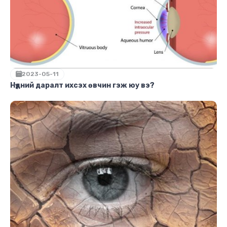
2023-05-11
Нүдний даралт ихсэх өвчин гэж юу вэ?