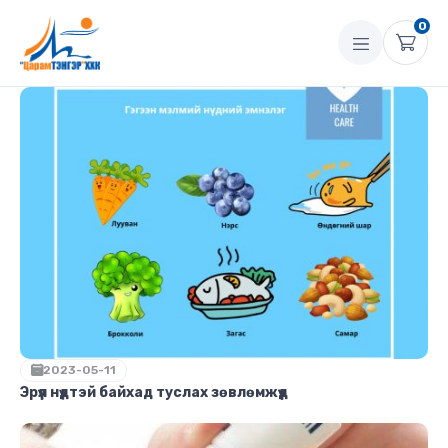
0
2023-05-11
Эрүүл нүдтэй байхад туслах зөвлөмжүүд