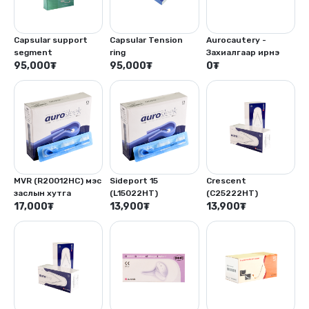
Capsular support
Capsular Tension
Aurocautery -
segment
ring
Захиалгаар ирнэ
95,000
₮
95,000
₮
0
₮
MVR (R20012HC) мэс
Sideport 15
Crescent
заслын хутга
(L15022HT)
(C25222HT)
17,000
₮
13,900
₮
13,900
₮