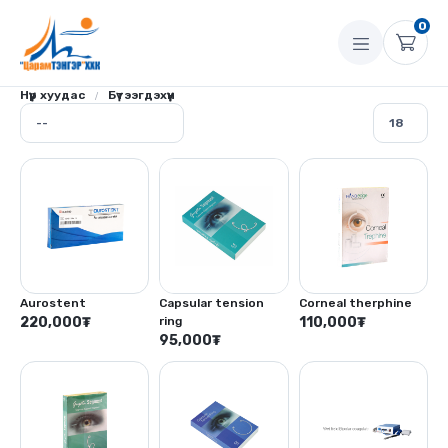
0
Нүүр хуудас
Бүтээгдэхүүн
Aurostent
Capsular tension
Corneal therphine
220,000
₮
ring
110,000
₮
95,000
₮