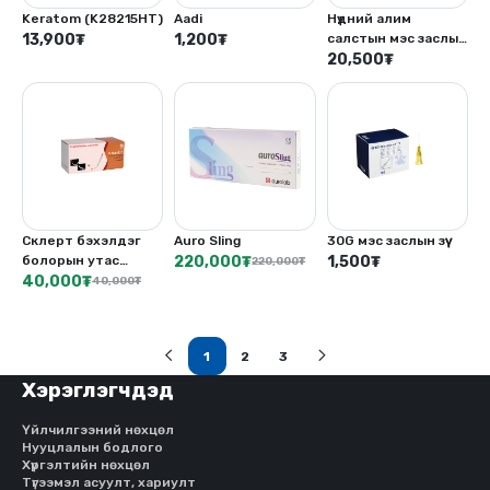
Keratom (K28215HT)
Aadi
Нүдний алим
13,900
₮
1,200
₮
салстын мэс заслын
неилон утас
20,500
₮
Склерт бэхэлдэг
Auro Sling
30G мэс заслын зүү
болорын утас
220,000
₮
1,500
₮
220,000
₮
(Polypropylene)
40,000
₮
40,000
₮
1
2
3
(current)
Хэрэглэгчдэд
Үйлчилгээний нөхцөл
Нууцлалын бодлого
Хүргэлтийн нөхцөл
Түгээмэл асуулт, хариулт